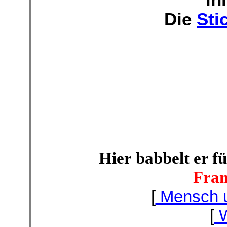
Die
Sti
Hier babbelt er f
Fra
[
Mensch 
[
W