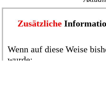
Zusätzliche
Informati
Wenn auf diese Weise bish
wurde:
Es gibt hier noch einen
bes
durchsuchten Bereich
, i
Informationen -
ungeprüft
wurden und auf Anfrage da